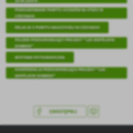
20.04.2024 R.
treści w postaci wiadomości, ofert, komunikatów mediów
społecznościowych.
PODSUMOWANIE POBYTU UCZNIÓW NA STAŻU W
CZECHACH
RELACJE Z POBYTU NAUCZYCIELI W CZECHACH
FOLDER PODSUMOWUJĄCY PROJEKT "LAS WSPÓLNYM
DOBREM"
WYSTAWA FOTOGRAFICZNA
KONFERENCJA PODSUMOWUJĄCA PROJEKT "LAS
WSPÓLNYM DOBREM"
UDOSTĘPNIJ