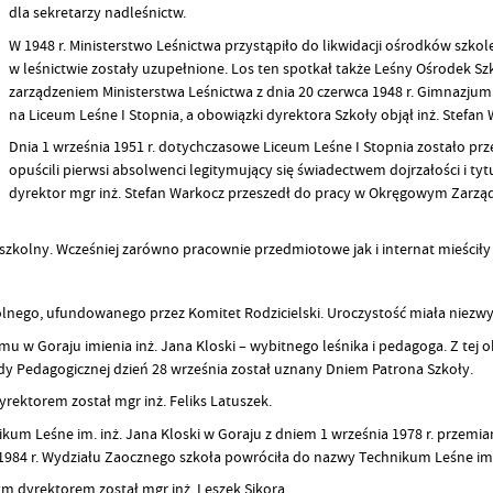
dla sekretarzy nadleśnictw.
W 1948 r. Ministerstwo Leśnictwa przystąpiło do likwidacji ośrodków szkol
w leśnictwie zostały uzupełnione. Los ten spotkał także Leśny Ośrodek S
zarządzeniem Ministerstwa Leśnictwa z dnia 20 czerwca 1948 r. Gimnazjum
na Liceum Leśne I Stopnia, a obowiązki dyrektora Szkoły objął inż. Stefan 
Dnia 1 września 1951 r. dotychczasowe Liceum Leśne I Stopnia zostało pr
opuścili pierwsi absolwenci legitymujący się świadectwem dojrzałości i ty
dyrektor mgr inż. Stefan Warkocz przeszedł do pracy w Okręgowym Zarzą
szkolny. Wcześniej zarówno pracownie przedmiotowe jak i internat mieściły
kolnego, ufundowanego przez Komitet Rodzicielski. Uroczystość miała niezwy
u w Goraju imienia inż. Jana Kloski – wybitnego leśnika i pedagoga. Z tej o
ady Pedagogicznej dzień 28 września został uznany Dniem Patrona Szkoły.
ektorem został mgr inż. Feliks Latuszek.
kum Leśne im. inż. Jana Kloski w Goraju z dniem 1 września 1978 r. prze
w 1984 r. Wydziału Zaocznego szkoła powróciła do nazwy Technikum Leśne im. 
m dyrektorem został mgr inż. Leszek Sikora.