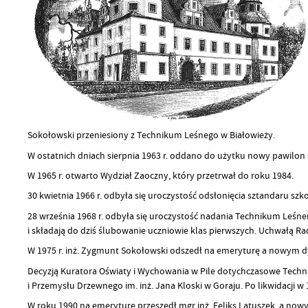
Sokołowski przeniesiony z Technikum Leśnego w Białowieży.
W ostatnich dniach sierpnia 1963 r. oddano do użytku nowy pawilon 
W 1965 r. otwarto Wydział Zaoczny, który przetrwał do roku 1984.
30 kwietnia 1966 r. odbyła się uroczystość odsłonięcia sztandaru sz
28 września 1968 r. odbyła się uroczystość nadania Technikum Leśnem
i składają do dziś ślubowanie uczniowie klas pierwszych. Uchwałą R
W 1975 r. inż. Zygmunt Sokołowski odszedł na emeryturę a nowym dyr
Decyzją Kuratora Oświaty i Wychowania w Pile dotychczasowe Techni
i Przemysłu Drzewnego im. inż. Jana Kloski w Goraju. Po likwidacji 
W roku 1990 na emeryturę przeszedł mgr inż. Feliks Latuszek, a nowy