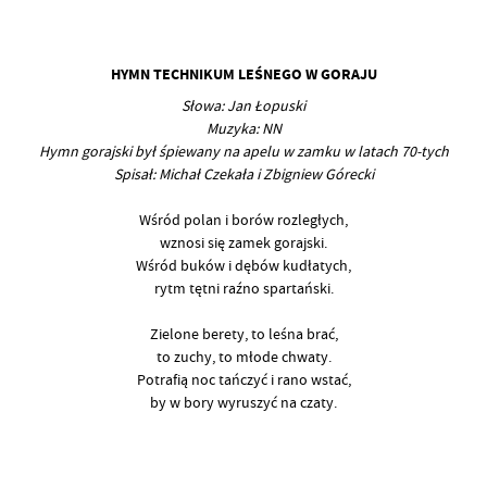
HYMN
TECHNIKUM LEŚNEGO
W GORAJU
Słowa: Jan Łopuski
Muzyka: NN
Hymn gorajski był śpiewany na apelu w zamku w latach 70-tych
Spisał: Michał Czekała i Zbigniew Górecki
Wśród polan i borów rozległych,
wznosi się zamek gorajski.
Wśród buków i dębów kudłatych,
rytm tętni raźno spartański.
Zielone berety, to leśna brać,
to zuchy, to młode chwaty.
Potrafią noc tańczyć i rano wstać,
by w bory wyruszyć na czaty.