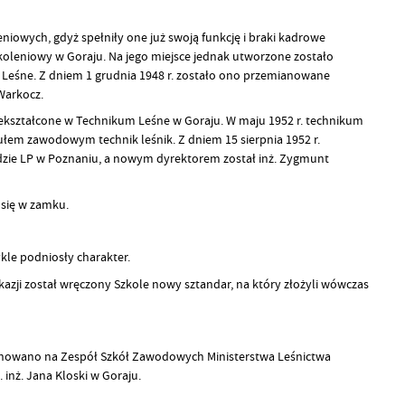
eniowych, gdyż spełniły one już swoją funkcję i braki kadrowe
zkoleniowy w Goraju. Na jego miejsce jednak utworzone zostało
 Leśne. Z dniem 1 grudnia 1948 r. zostało ono przemianowane
Warkocz.
zekształcone w Technikum Leśne w Goraju. W maju 1952 r. technikum
tułem zawodowym technik leśnik. Z dniem 15 sierpnia 1952 r.
dzie LP w Poznaniu, a nowym dyrektorem został inż. Zygmunt
 się w zamku.
kle podniosły charakter.
kazji został wręczony Szkole nowy sztandar, na który złożyli wówczas
mianowano na Zespół Szkół Zawodowych Ministerstwa Leśnictwa
inż. Jana Kloski w Goraju.