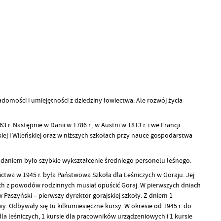
mości i umiejętności z dziedziny łowiectwa. Ale rozwój życia
 Następnie w Danii w 1786 r., w Austrii w 1813 r. i we Francji
ej i Wileńskiej oraz w niższych szkołach przy nauce gospodarstwa
zadaniem było szybkie wykształcenie średniego personelu leśnego.
wa w 1945 r. była Państwowa Szkoła dla Leśniczych w Goraju. Jej
ch z powodów rodzinnych musiał opuścić Goraj. W pierwszych dniach
aw Paszyński – pierwszy dyrektor gorajskiej szkoły. Z dniem 1
. Odbywały się tu kilkumiesięczne kursy. W okresie od 1945 r. do
la leśniczych, 1 kursie dla pracowników urządzeniowych i 1 kursie