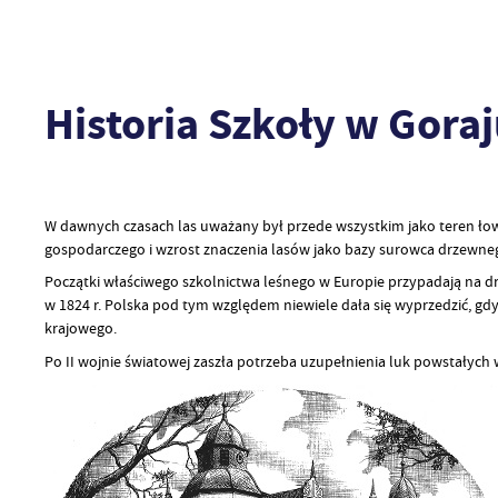
Historia Szkoły w Gora
W dawnych czasach las uważany był przede wszystkim jako teren łow
gospodarczego i wzrost znaczenia lasów jako bazy surowca drzewneg
Początki właściwego szkolnictwa leśnego w Europie przypadają na drugą
w 1824 r. Polska pod tym względem niewiele dała się wyprzedzić, gd
krajowego.
Po II wojnie światowej zaszła potrzeba uzupełnienia luk powstałych