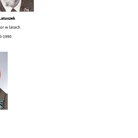
iks Latuszek
 w latach
-1990