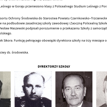
ego w Goraju przeniesiono klasy z Policealnego Studium Leśnego z Poraży
 resortu Ochrony Środowiska do Starostwa Powiatu Czarnkowsko–Trzcianeckie
ne na podbudowie zasadniczej szkoły zawodowej i Zaoczną Policealną Szkoł
Wiesław Maszewski podpisali porozumienie o przekazaniu Szkoły z samorzą
lskiego.
zek Sikora. Funkcję pełniącego obowiązki dyrektora szkoły na trzy miesiące 
ciwy ds. środowiska.
DYREKTORZY SZKOŁY