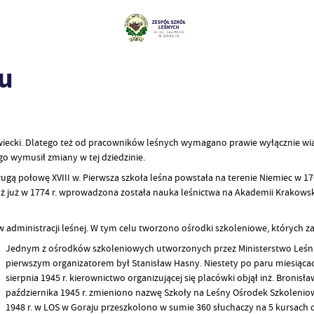
ju
iecki. Dlatego też od pracowników leśnych wymagano prawie wyłącznie wiado
o wymusił zmiany w tej dziedzinie.
 połowę XVIII w. Pierwsza szkoła leśna powstała na terenie Niemiec w 1763 r.
yż już w 1774 r. wprowadzona została nauka leśnictwa na Akademii Krakowski
 w administracji leśnej. W tym celu tworzono ośrodki szkoleniowe, których 
Jednym z ośrodków szkoleniowych utworzonych przez Ministerstwo Leśnict
pierwszym organizatorem był Stanisław Hasny. Niestety po paru miesiąca
sierpnia 1945 r. kierownictwo organizującej się placówki objął inż. Bronisł
października 1945 r. zmieniono nazwę Szkoły na Leśny Ośrodek Szkoleniowy
1948 r. w LOS w Goraju przeszkolono w sumie 360 słuchaczy na 5 kursach d