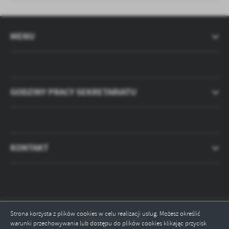
MENU
GODZINY PRACY SEKRETARIATU
KONTAKT
Strona korzysta z plików cookies w celu realizacji usług. Możesz określić
Odwiedzin: 789939
warunki przechowywania lub dostępu do plików cookies klikając przycisk