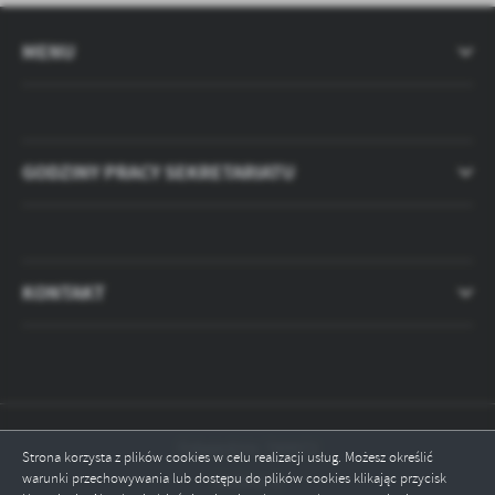
MENU
GODZINY PRACY SEKRETARIATU
KONTAKT
Odwiedzin: 789972
Strona korzysta z plików cookies w celu realizacji usług. Możesz określić
warunki przechowywania lub dostępu do plików cookies klikając przycisk
Online: 1