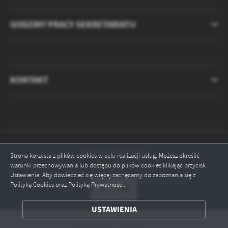
GODZINY PRACY SEKRETARIATU
KONTAKT
Odwiedzin: 790034
Strona korzysta z plików cookies w celu realizacji usług. Możesz określić
warunki przechowywania lub dostępu do plików cookies klikając przycisk
Online: 1
Ustawienia. Aby dowiedzieć się więcej zachęcamy do zapoznania się z
Polityką Cookies oraz Polityką Prywatności.
ZAPISZ WYBRANE
USTAWIENIA
ODRZUĆ WSZYSTKIE