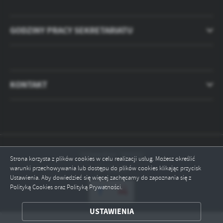
GODZINY PRACY SEKRETARIATU
KONTAKT
Odwiedzin: 789932
Strona korzysta z plików cookies w celu realizacji usług. Możesz określić
warunki przechowywania lub dostępu do plików cookies klikając przycisk
Online: 3
Ustawienia. Aby dowiedzieć się więcej zachęcamy do zapoznania się z
Polityką Cookies oraz Polityką Prywatności.
ZAPISZ WYBRANE
USTAWIENIA
ODRZUĆ WSZYSTKIE