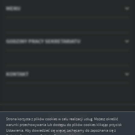
MENU
GODZINY PRACY SEKRETARIATU
KONTAKT
Odwiedzin: 789834
Strona korzysta z plików cookies w celu realizacji usług. Możesz określić
warunki przechowywania lub dostępu do plików cookies klikając przycisk
Online: 1
Ustawienia. Aby dowiedzieć się więcej zachęcamy do zapoznania się z
ZAPISZ WYBRANE