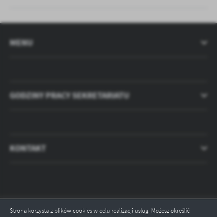
MENU
GODZINY PRACY SEKRETARIATU
KONTAKT
ZAPISZ WYBRANE
Strona korzysta z plików cookies w celu realizacji usług. Możesz określić
Odwiedzin: 789971