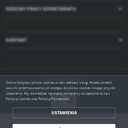
GODZINY PRACY SEKRETARIATU
KONTAKT
Odwiedzin: 790352
Strona korzysta z plików cookies w celu realizacji usług. Możesz określić
warunki przechowywania lub dostępu do plików cookies klikając przycisk
Online: 5
Ustawienia. Aby dowiedzieć się więcej zachęcamy do zapoznania się z
Polityką Cookies oraz Polityką Prywatności.
ZAPISZ WYBRANE
USTAWIENIA
ODRZUĆ WSZYSTKIE
Copyright by zslgoraj.pl