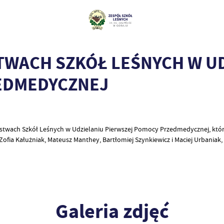
STWACH SZKÓŁ LEŚNYCH W U
EDMEDYCZNEJ
zostwach Szkół Leśnych w Udzielaniu Pierwszej Pomocy Przedmedycznej, któr
a: Zofia Kałużniak, Mateusz Manthey, Bartłomiej Szynkiewicz i Maciej Urbania
Galeria zdjęć